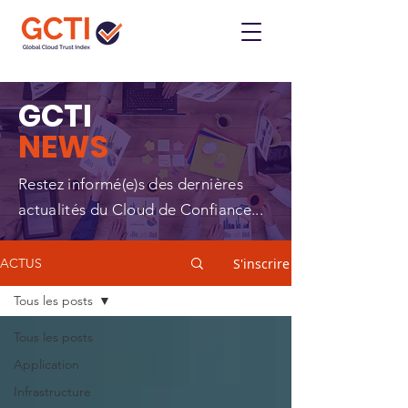
GCTI
NEWS
Restez informé(e)s des dernières
actualités du Cloud de Confiance...
S'inscrire
ACTUS
Tous les posts
Tous les posts
Application
Infrastructure