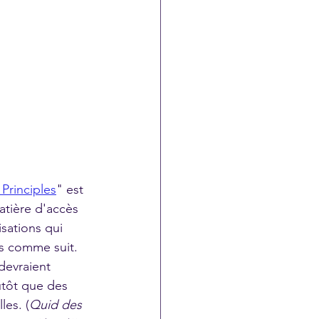
Principles
" est 
tière d'accès 
sations qui 
és comme suit.
evraient 
utôt que des 
les. (
Quid des 