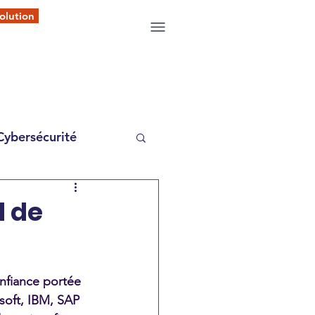
olution
Cybersécurité
d de
onfiance portée 
oft, IBM, SAP 