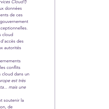
rvices Cloud?)
aux données 
ients de ces 
du gouvernement 
xceptionnelles.
s cloud 
 d'accès des 
x autorités 
ernements 
s conflits 
s cloud dans un 
rope est très 
a... mais une 
 soutenir la 
ion, de 