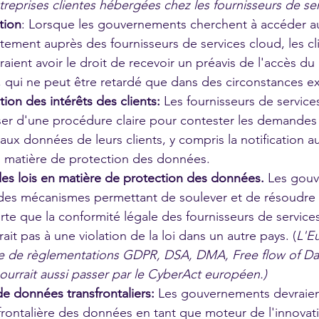
reprises clientes hébergées chez les fournisseurs de se
tion
: Lorsque les gouvernements cherchent à accéder 
ctement auprès des fournisseurs de services cloud, les cl
raient avoir le droit de recevoir un préavis de l'accès 
, qui ne peut être retardé que dans des circonstances e
tion des intérêts des clients: 
Les fournisseurs de service
ser d'une procédure claire pour contester les demandes
x données de leurs clients, y compris la notification au
 matière de protection des données.
es lois en matière de protection des données. 
Les gouv
 des mécanismes permettant de soulever et de résoudre le
rte que la conformité légale des fournisseurs de service
ait pas à une violation de la loi dans un autre pays. (
L'Eu
re de règlementations GDPR, DSA, DMA, Free flow of Dat
ourrait aussi passer par le CyberAct européen.)
de données transfrontaliers: 
Les gouvernements devraient
sfrontalière des données en tant que moteur de l'innovat