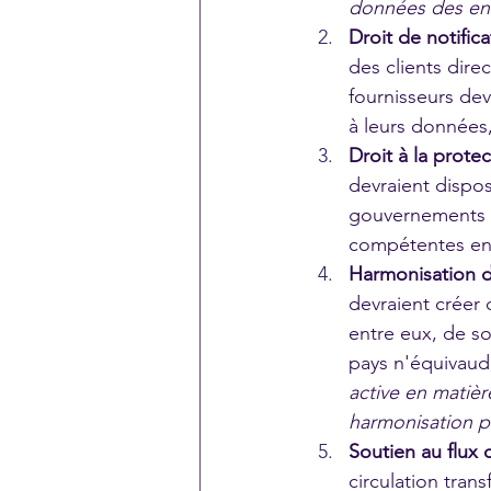
données des ent
Droit de notifica
des clients dire
fournisseurs dev
à leurs données
Droit à la protec
devraient dispo
gouvernements au
compétentes en
Harmonisation d
devraient créer
entre eux, de so
pays n'équivaudr
active en matiè
harmonisation p
Soutien au flux 
circulation tran