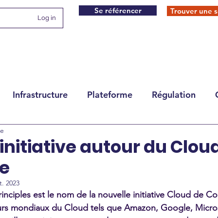
Se référencer
Trouver une s
Log in
Infrastructure
Plateforme
Régulation
re
initiative autour du Clou
e
t. 2023
inciples est le nom de la nouvelle initiative Cloud de C
urs mondiaux du Cloud tels que Amazon, Google, Micros