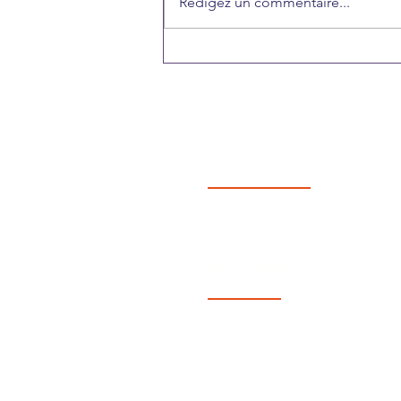
Rédigez un commentaire...
En quoi consiste le
Digital Service Act?
Se référencer
Nos formules
CGV