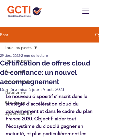
Post
Tous les posts
29 déc. 2022
2 min de lecture
Tous les posts
Certification de offres cloud
de confiance: un nouvel
Application
accompagnement
Infrastructure
Dernière mise à jour :
9 oct. 2023
Plateforme
Le nouveau dispositif s’inscrit dans la 
Régulation
stratégie d’accélération cloud du 
gouvernement et dans le cadre du plan 
Cybersécurité
France 2030. Objectif: aider tout 
l’écosystème du cloud à gagner en 
maturité, et plus particulièrement les 