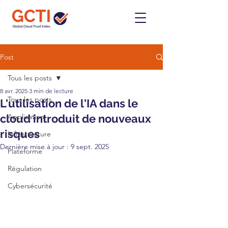
Post
Tous les posts
8 avr. 2025
3 min de lecture
Tous les posts
L'utilisation de l'IA dans le
cloud introduit de nouveaux
Application
risques
Infrastructure
Dernière mise à jour :
9 sept. 2025
Plateforme
Régulation
Cybersécurité