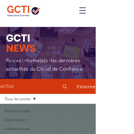
GCTI
NEWS
Restez informé(e)s des dernières
actualités du Cloud de Confiance...
S'inscrire
ACTUS
Tous les posts
Tous les posts
Application
Infrastructure