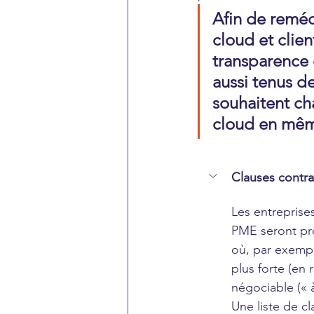
Afin de reméd
cloud et clien
transparence 
aussi tenus de
souhaitent cha
cloud en mê
Clauses contra
Les entreprise
PME seront pro
où, par exempl
plus forte (en 
négociable (« à
Une liste de c