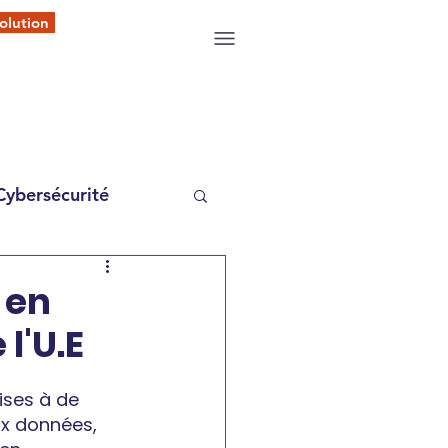
olution
Cybersécurité
 en
l'U.E
ises à de 
x données, 