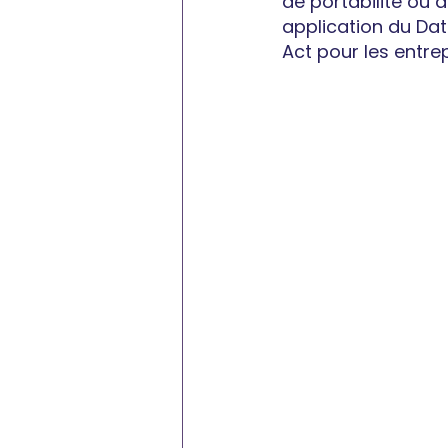
de portabilité ou d
application du Data
Act pour les entrep