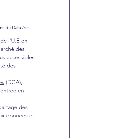
ons du Data Act
de l'U.E en 
marché des 
us accessibles 
ité des 
es
 (DGA), 
 entrée en 
partage des 
aux données et 