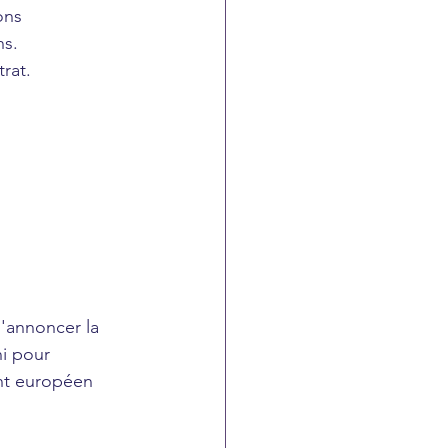
ons 
s. 
rat.
'annoncer la 
i pour 
nt européen 