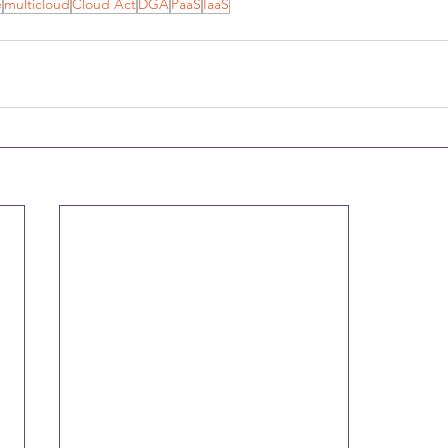
e
multicloud
Cloud Act
DGA
PaaS
IaaS