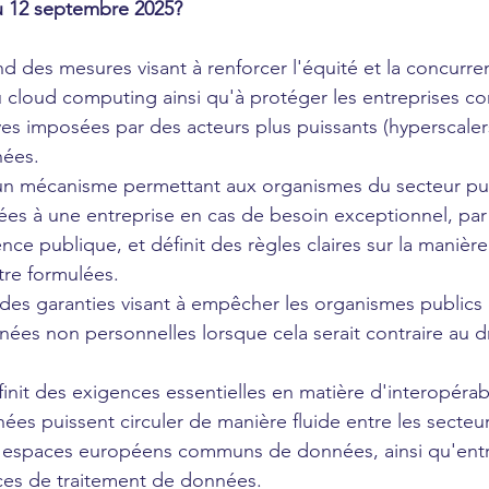
u 12 septembre 2025? 
 des mesures visant à renforcer l'équité et la concurren
loud computing ainsi qu'à protéger les entreprises con
ves imposées par des acteurs plus puissants (hyperscaler
ées. 
t un mécanisme permettant aux organismes du secteur pu
s à une entreprise en cas de besoin exceptionnel, pa
nce publique, et définit des règles claires sur la manièr
re formulées. 
t des garanties visant à empêcher les organismes publics 
ées non personnelles lorsque cela serait contraire au dr
finit des exigences essentielles en matière d'interopérabi
ées puissent circuler de manière fluide entre les secteurs
espaces européens communs de données, ainsi qu'entr
ices de traitement de données. 