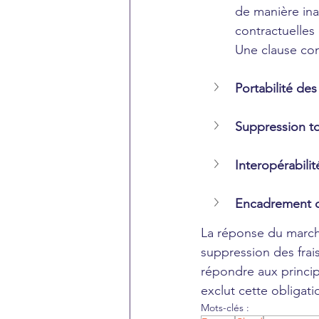
de manière ina
contractuelles 
Une clause con
Portabilité de
Suppression to
Interopérabili
Encadrement d
La réponse du marché
suppression des frai
répondre aux princip
exclut cette obligati
Mots-clés :