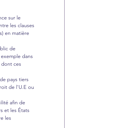
ce sur le 
tre les clauses 
s) en matière 
blic de 
r exemple dans 
e dont ces 
de pays tiers 
oit de l'U.E ou 
lité afin de 
 et les États 
e les 