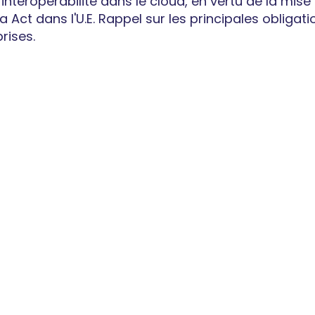
'interopérabilité dans le cloud, en vertu de la mise
 Act dans l'U.E. Rappel sur les principales obligat
rises.