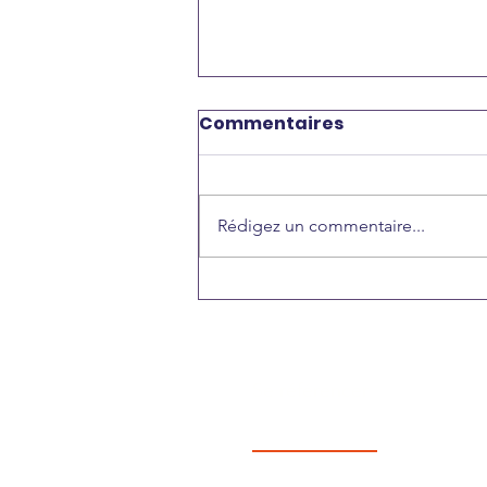
Commentaires
Rédigez un commentaire...
Une nouvelle API
d’interopérabilité pour le
cloud souverain ?
Se référencer