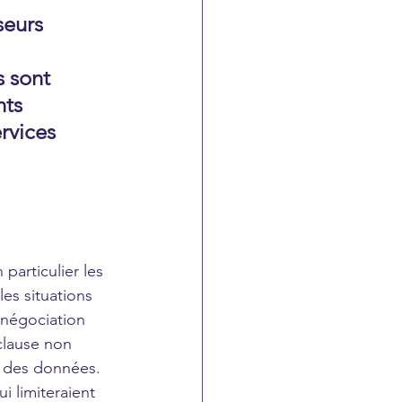
seurs 
 sont 
nts 
rvices 
articulier les 
es situations 
 négociation 
 clause non 
on des données.
i limiteraient 