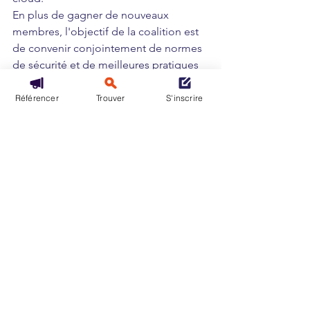
En plus de gagner de nouveaux 
membres, l'objectif de la coalition est 
de convenir conjointement de normes 
de sécurité et de meilleures pratiques 
pour l'utilisation de la technologie du 
cloud pour les acteurs financiers 
Référencer
Trouver
S'inscrire
européens. Sur cette base, les normes 
européennes élevées en matière de 
réglementation et de protection des 
données seront également mieux 
appliquées auprès des fournisseurs de 
services en nuage non européens.
En savoir plus
Mots-clés :
Europe
Cloud
clouddeconfiance
RGPD
Cloud Public
Banque
DORA
Infrastructure
Plateforme
Régulation