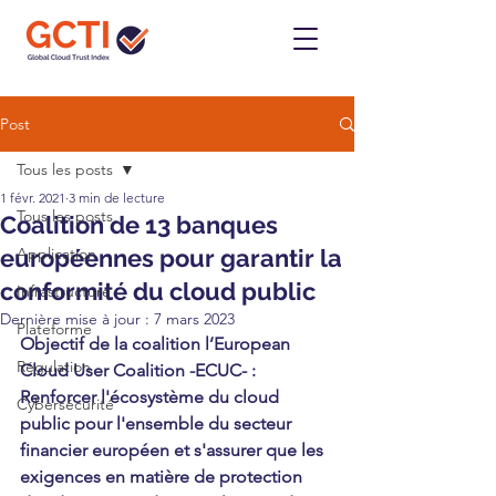
Post
Tous les posts
1 févr. 2021
3 min de lecture
Tous les posts
Coalition de 13 banques
européennes pour garantir la
Application
conformité du cloud public
Infrastructure
Dernière mise à jour :
7 mars 2023
Plateforme
Objectif de la coalition l’European 
Régulation
Cloud User Coalition -ECUC- : 
Renforcer l'écosystème du cloud 
Cybersécurité
public pour l'ensemble du secteur 
financier européen et s'
assurer que les 
exigences en matière de protection 