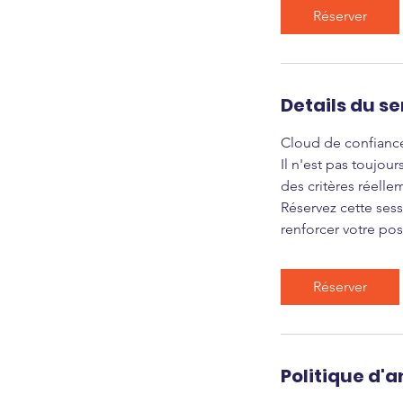
i
Réserver
n
Details du se
Cloud de confiance
Il n'est pas toujou
des critères réelle
Réservez cette ses
renforcer votre po
Réserver
Politique d'