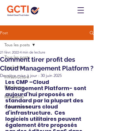
Post
Tous les posts
21 févr. 2022
4 min de lecture
Tous les posts
Comment tirer profit des
Cloud Management Platform ?
Application
Dernière mise à jour :
30 juin 2025
Infrastructure
Les CMP –Cloud 
Plateforme
Management Platform- sont 
aujourd’hui proposés en 
Régulation
standard par la plupart des 
fournisseurs cloud 
Cybersécurité
d’infrastructure.  Ces 
logiciels utilitaires peuvent 
également être proposés 