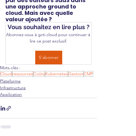
par des éditeurs SaaS dans 
une approche ground to 
cloud. Mais avec quelle 
valeur ajoutée ? 
Vous souhaitez en lire plus ?
Abonnez-vous à gcti.cloud pour continuer à 
lire ce post exclusif.
S'abonner
Mots-clés :
Cloud
ressources
Coûts
Kubernetes
Gestion
CMP
Plateforme
Infrastructure
Application