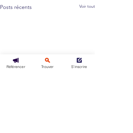
Voir tout
Posts récents
Référencer
Trouver
S'inscrire
Nos formules
CGU
Politique de confidentialité
Accessibilité