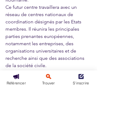
Ce futur centre travaillera avec un 
réseau de centres nationaux de 
coordination désignés par les Etats 
membres. Il réunira les principales 
parties prenantes européennes, 
notamment les entreprises, des 
organisations universitaires et de 
recherche ainsi que des associations 
de la société civile. 
L'objectif est de constituer 
une 
communauté de compétences en 
Référencer
Trouver
S'inscrire
matière de cybersécurité 
destinée à 
renforcer et à diffuser l'expertise en 
matière de cybersécurité dans toute 
l'Europe. 
On le sait, les futurs conflits de demain 
reposeront sur la menace cyber, il est 
donc plus qu'urgent que l'Europe se 