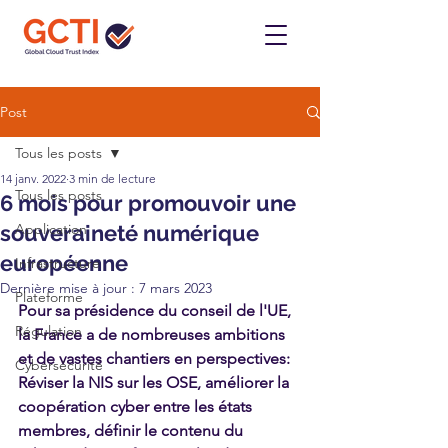
Post
Tous les posts
14 janv. 2022
3 min de lecture
Tous les posts
6 mois pour promouvoir une
souveraineté numérique
Application
européenne
Infrastructure
Dernière mise à jour :
7 mars 2023
Plateforme
Pour sa présidence du conseil de l'UE, 
Régulation
la France a de nombreuses ambitions 
et de vastes chantiers en perspectives: 
Cybersécurité
Réviser la NIS sur les OSE, améliorer la 
coopération cyber entre les états 
membres, définir le contenu du 