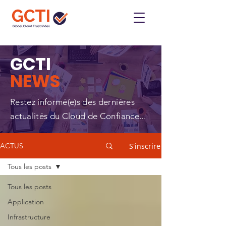
GCTI
NEWS
Restez informé(e)s des dernières
actualités du Cloud de Confiance...
S'inscrire
ACTUS
Tous les posts
Tous les posts
Application
Infrastructure