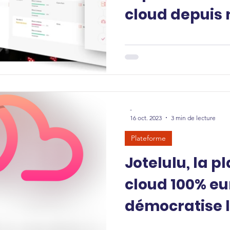
cloud depuis 
environneme
-
16 oct. 2023
3 min de lecture
Plateforme
Jotelulu, la 
cloud 100% e
démocratise l
services clou