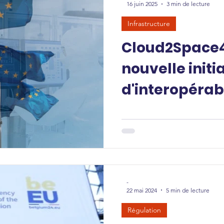
16 juin 2025
3 min de lecture
Infrastructure
Cloud2Space4
nouvelle initi
d'interopérabi
européens
-
22 mai 2024
5 min de lecture
Régulation