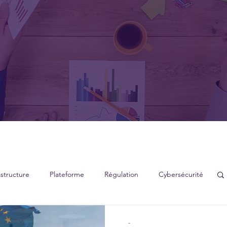
astructure
Plateforme
Régulation
Cybersécurité
-