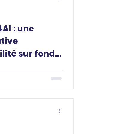
AI : une
ative
lité sur fonds