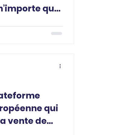
n’importe quel
nt!
plateforme
uropéenne qui
a vente de
d