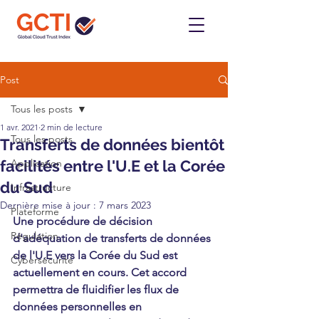
Post
Tous les posts
1 avr. 2021
2 min de lecture
Tous les posts
Transferts de données bientôt
facilités entre l'U.E et la Corée
Application
du Sud
Infrastructure
Dernière mise à jour :
7 mars 2023
Plateforme
Une procédure de décision 
Régulation
d'adéquation de transferts de données 
de l'U.E vers la Corée du Sud est 
Cybersécurité
actuellement en cours. Cet accord 
permettra de fluidifier les flux de 
données personnelles en 