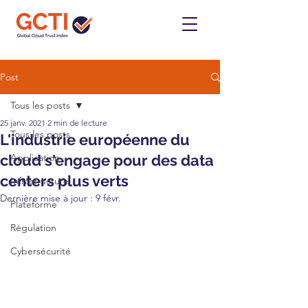
Post
Tous les posts
25 janv. 2021
2 min de lecture
Tous les posts
L'industrie européenne du
cloud s'engage pour des data
Application
centers plus verts
Infrastructure
Dernière mise à jour :
9 févr.
Plateforme
Régulation
Cybersécurité