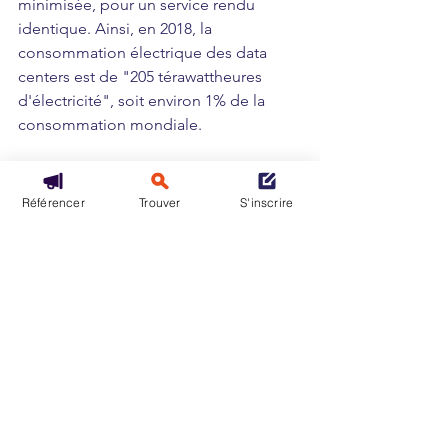
minimisée, pour un service rendu 
identique. Ainsi, en 2018, la 
consommation électrique des data 
centers est de "205 térawattheures 
d'électricité", soit environ 1% de la 
consommation mondiale.
https://www.youtube.com/watch?
Référencer
Trouver
S'inscrire
v=aWypkFZj7j0
Voir aussi sur Eurocloud France:
https://www.eurocloud.fr/avec-le-pacte-
de-neutralite-climatique-des-data-
centres-lindustrie-europeenne-du-