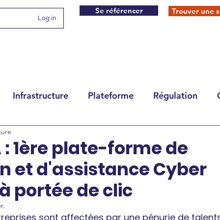
Se référencer
Trouver une s
Log in
Infrastructure
Plateforme
Régulation
ture
: 1ère plate-forme de
n et d'assistance Cyber
à portée de clic
r.
ntreprises sont affectées par une pénurie de talent