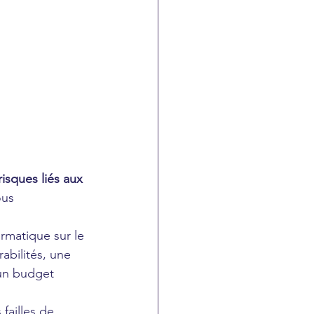
isques liés aux 
ous 
matique sur le 
abilités, une 
'un budget 
failles de 