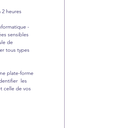
à 2 heures 
informatique - 
ées sensibles
ule de 
er tous types 
ne plate-forme 
ntifier  les 
t celle de vos 