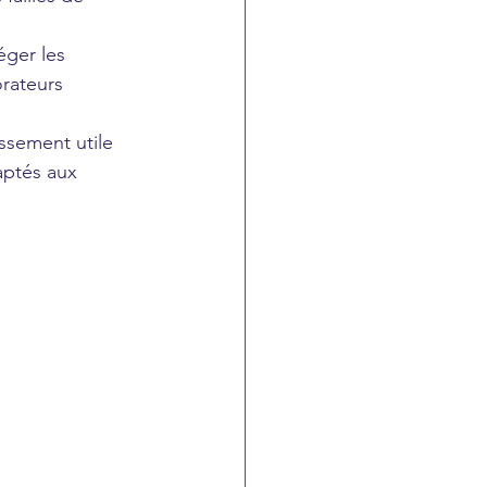
éger les 
rateurs 
ssement utile 
aptés aux 