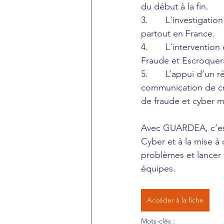
du début à la fin.
3.       L'investigati
partout en France.
4.       L'interventi
Fraude et Escroqueri
5.       L’appui d’un 
communication de cri
de fraude et cyber m
Avec GUARDEA, c’est 
Cyber et à la mise à 
problèmes et lancer l
équipes.
Accéder à la fiche
Mots-clés :