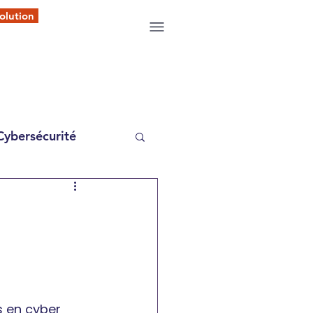
olution
Cybersécurité
s en cyber 