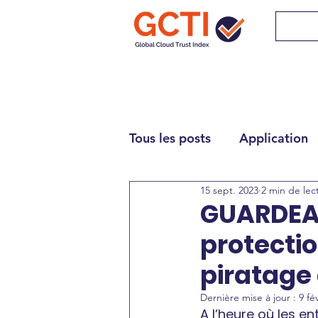
Tous les posts
Application
15 sept. 2023
2 min de lec
GUARDEA 
protectio
piratage 
Dernière mise à jour :
9 fév
A l’heure où les e