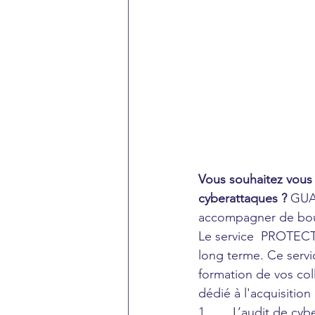
Vous souhaitez vous 
cyberattaques ?
 GUA
accompagner de bout 
Le service  PROTECT
long terme. Ce servic
formation de vos col
dédié à l'acquisitio
1.       L’audit de c