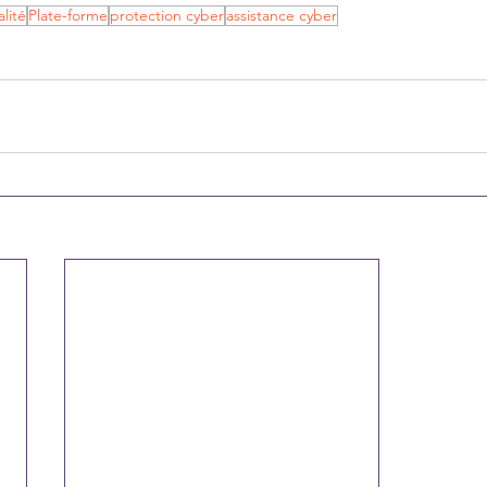
lité
Plate-forme
protection cyber
assistance cyber