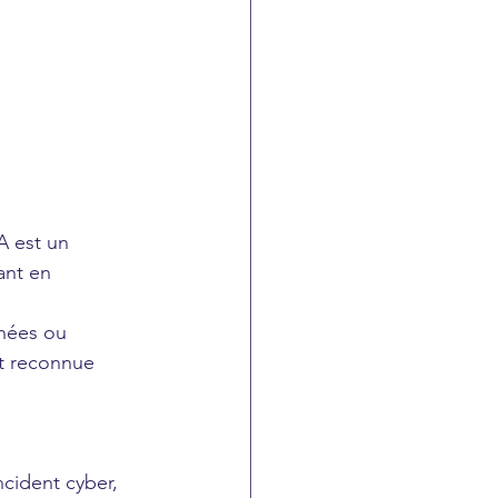
 est un 
ant en 
nées ou 
et reconnue 
ncident cyber, 