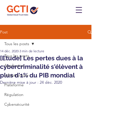
Post
Tous les posts
14 déc. 2020
3 min de lecture
Tous les posts
[Etude] Les pertes dues à la
cybercriminalité s'élèvent à
Application
plus d'1% du PIB mondial
Infrastructure
Dernière mise à jour :
24 déc. 2020
Plateforme
Régulation
Cybersécurité