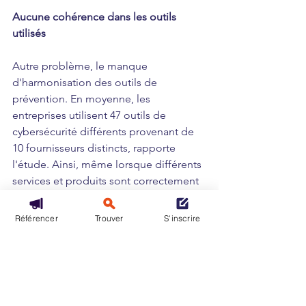
Aucune cohérence dans les outils 
utilisés
Autre problème, le manque 
d'harmonisation des outils de 
prévention. En moyenne, les 
entreprises utilisent 47 outils de 
cybersécurité différents provenant de 
10 fournisseurs distincts, rapporte 
l'étude. Ainsi, même lorsque différents 
services et produits sont correctement 
intégrés, cette absence de cohérence 
oblige
 "les professionnels de 
Référencer
Trouver
S'inscrire
l'informatique à consacrer leur temps à 
la gestion de l'interopérabilité des 
boîtes à outils qui étaient censées leur 
faciliter la tâche"
, poursuit le rapport.