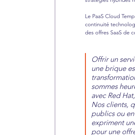
stratégies hybrides m
Le PaaS Cloud Temple
continuité technologi
des offres SaaS de c
Offrir un serv
une brique ess
transformatio
sommes heure
avec Red Hat,
Nos clients, q
publics ou ent
expriment une
pour une offr