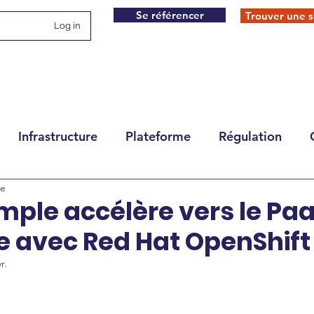
Se référencer
Trouver une s
Log in
Infrastructure
Plateforme
Régulation
re
mple accélère vers le Pa
e avec Red Hat OpenShift
r.