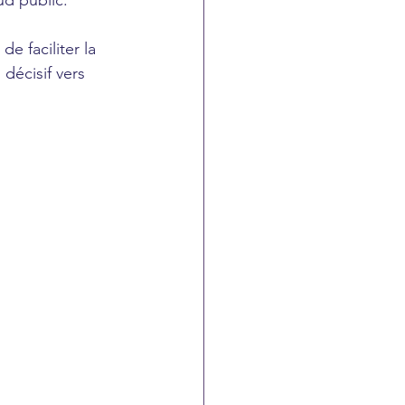
ud public. 
 faciliter la 
décisif vers 