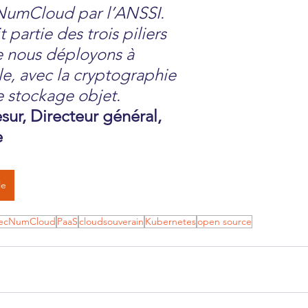
NumCloud par l’ANSSI. 
t partie des trois piliers 
e nous déployons à 
le, avec la cryptographie 
e stockage objet. 
sur, Directeur général, 
e
le
ecNumCloud
PaaS
cloudsouverain
Kubernetes
open source