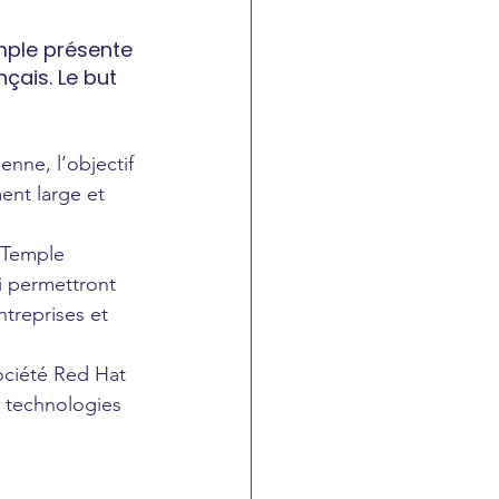
ple présente 
çais. Le but 
nne, l’objectif 
nt large et 
 Temple 
i permettront 
treprises et 
ociété Red Hat 
 technologies 