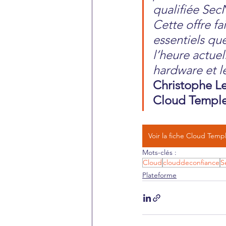
qualifiée Sec
Cette offre fai
essentiels qu
l’heure actuel
hardware et l
Christophe Le
Cloud Templ
Voir la fiche Cloud Temp
Mots-clés :
Cloud
clouddeconfiance
S
Plateforme