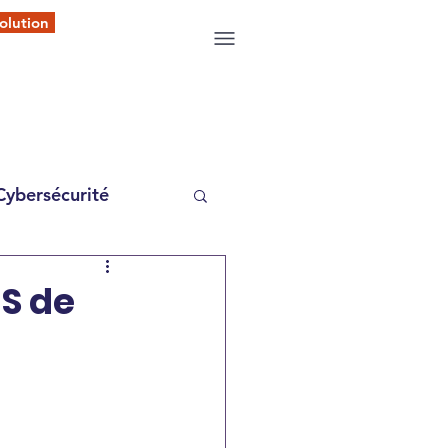
olution
Cybersécurité
aS de