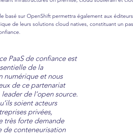
êlant infrastructures on premise, cloud souverain et clo
 basé sur OpenShift permettra également aux éditeurs de
que de leurs solutions cloud natives, constituant un pas 
onfiance.
ice PaaS de confiance est 
entielle de la 
n numérique et nous 
ux de ce partenariat 
 leader de l’open source. 
u’ils soient acteurs 
reprises privées, 
 très forte demande 
e de conteneurisation 