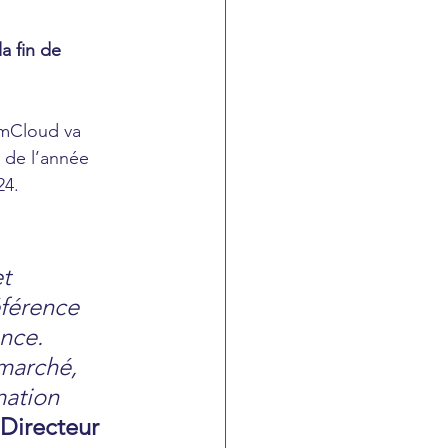
a fin de 
umCloud va 
 de l’année 
24.
 
t 
férence 
nce. 
marché, 
mation 
Directeur 