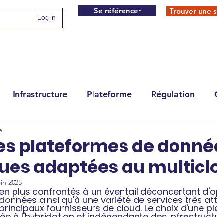
Se référencer
Trouver une s
Log in
Infrastructure
Plateforme
Régulation
e
des plateformes de donné
ues adaptées au multicl
uin 2025
en plus confrontés à un éventail déconcertant d'o
onnées ainsi qu'à une variété de services très at
rincipaux fournisseurs de cloud. Le choix d'une p
e à l'hybridation et indépendante des infrastruct