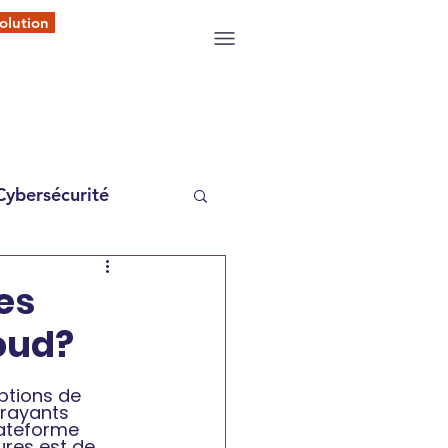
olution
Cybersécurité
es
oud?
ptions de 
trayants 
lateforme 
ures est de 