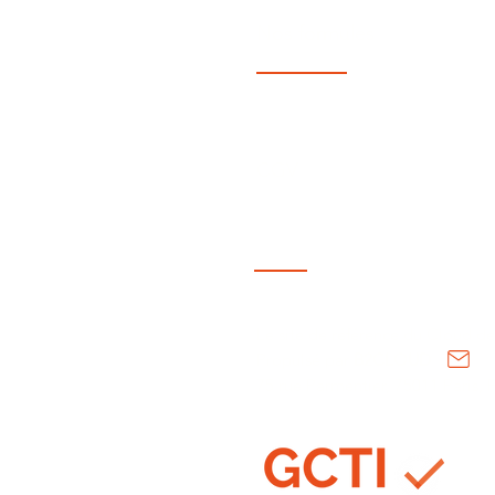
Choisir son SLA en cas de
panne sur le Cloud
Nos formules
public.
CGV
Le site de référence du Cloud de
Propulsé par
B2CLOUD
75 rue Parmentier, 75011 Paris, 
© 