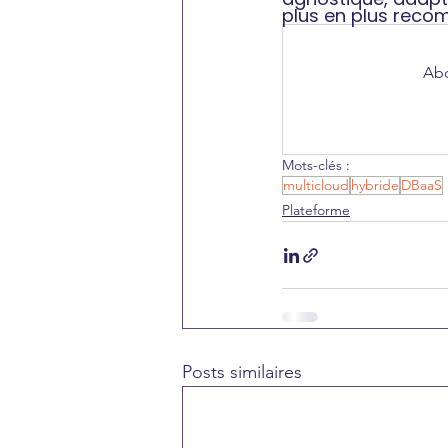
plus en plus reco
Abo
Mots-clés :
multicloud
hybride
DBaaS
Plateforme
Posts similaires