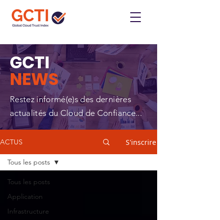
GCTI
NEWS
Restez informé(e)s des dernières
actualités du Cloud de Confiance...
S'inscrire
ACTUS
Tous les posts
Tous les posts
Application
Infrastructure