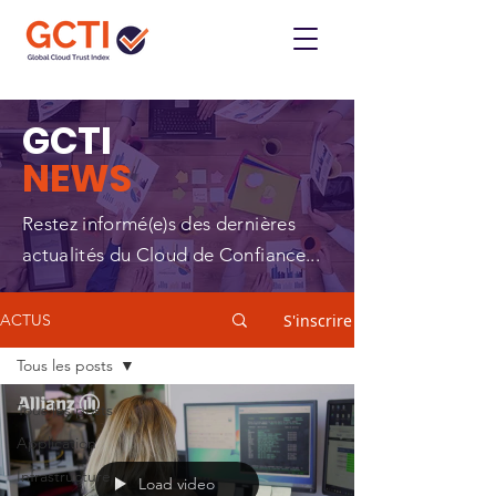
GCTI
NEWS
Restez informé(e)s des dernières
actualités du Cloud de Confiance...
S'inscrire
ACTUS
Tous les posts
Tous les posts
Application
Infrastructure
Load video