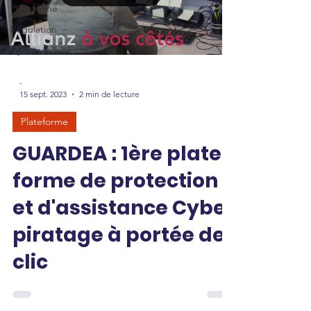
Plateforme
Régulation
Cybersécurité
-
15 sept. 2023
2 min de lecture
Plateforme
GUARDEA : 1ère plate-
forme de protection
et d'assistance Cyber
piratage à portée de
clic